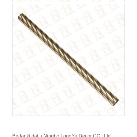
Bedankt dat u Ningbo LongYu Decor CO., Ltd.