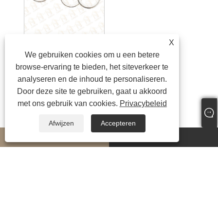
X
Metalen gordijnringen
We gebruiken cookies om u een betere
browse-ervaring te bieden, het siteverkeer te
analyseren en de inhoud te personaliseren.
Door deze site te gebruiken, gaat u akkoord
met ons gebruik van cookies.
Privacybeleid
Afwijzen
Accepteren
whatsapp
E-mail
Copyright © 2024 Ningbo LongYu Decor Co., Ltd. Alle rechten voorbehouden.
Links
|
Sitemap
|
RSS
|
XML
|
Privacybeleid
|