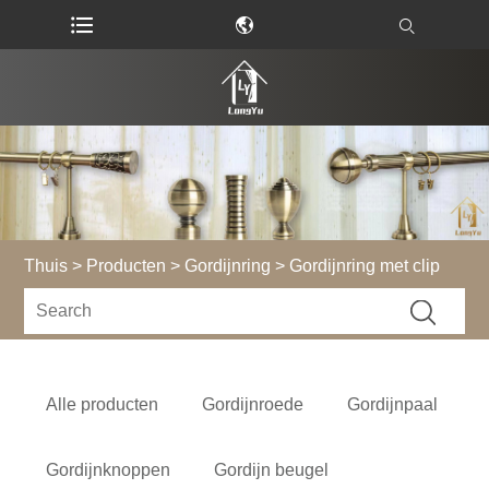
Thuis
>
Producten
>
Gordijnring
> Gordijnring met clip
Alle producten
Gordijnroede
Gordijnpaal
Gordijnknoppen
Gordijn beugel