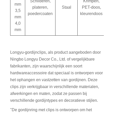
Schilderen,
Krimpen,
mm
plateren,
Staal
PET-doos,
3,5
poedercoaten
kleurendoos
mm
4,0
mm
Longyu-gordijnclips, als product aangeboden door
Ningbo Longyu Decor Co., Ltd. of vergelijkbare
fabrikanten, zijn waarschijnlijk een soort
hardwareaccessoire dat speciaal is ontworpen voor
het ophangen en vastzetten van gordijnen. Deze
clips zijn verkrijgbaar in verschillende materialen,
afwerkingen en maten, zodat ze passen bij
verschillende gordijntypes en decoratieve stijlen.
"De gordijnring met clips is ontworpen om het