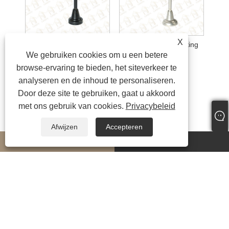
X
Gordijnroede schilderen
Gordijnroede beplating
We gebruiken cookies om u een betere
browse-ervaring te bieden, het siteverkeer te
analyseren en de inhoud te personaliseren.
Door deze site te gebruiken, gaat u akkoord
met ons gebruik van cookies.
Privacybeleid
Afwijzen
Accepteren
whatsapp
E-mail
Copyright © 2024 Ningbo LongYu Decor Co., Ltd. Alle rechten voorbehouden.
Links
|
Sitemap
|
RSS
|
XML
|
Privacybeleid
|