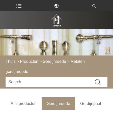
Thuis
>
Producten
>
Gordijnroede
> Metalen
gordijnroede
Alle producten
Gordijnroede
Gordijnpaal