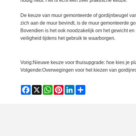
nodig hebt. Het is echt een zeer praktische keuze.
De keuze van muur gemonteerde of gordijnbeugel van he
zich aan de muur bevindt, is de muur gemonteerde gord
Bovendien is het ook noodzakelijk om het gewicht en d
veiligheid tijdens het gebruik te waarborgen.
Vorig:
Nieuwe keuze voor thuisupgrade: hoe kies je p
Volgende:
Overwegingen voor het kiezen van gordijn
Facebook
X
WhatsApp
Pinterest
LinkedIn
Share